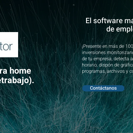
El software m
de empl
¡Presente en más de 100
inversiones monitorizan
de tu empresa, detecta a
horario, dispón de gráfi
ara home
programas, archivos y co
etrabajo).
Contáctanos