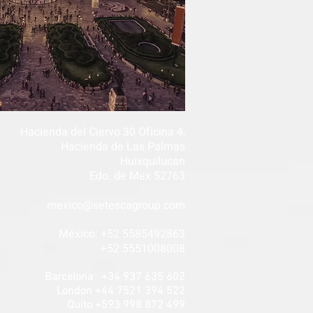
Hacienda del Ciervo 30 Oficina 4,
Hacienda de Las Palmas
Huixquilucan
Edo. de Mex 52763
mexico@setescagroup.com
México: +52 5585492863
+52 5551008008
Barcelona +34 937 635 602
London +44 7521 394 522
Quito +593 998 872 499