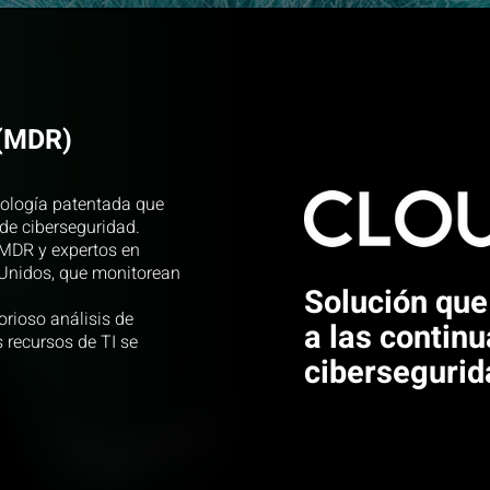
 (MDR)
nología patentada que
de ciberseguridad.
MDR y expertos en
 Unidos, que monitorean
Solución que
orioso análisis de
a las contin
s recursos de TI se
cibersegurid