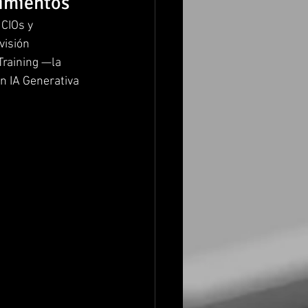
cimientos
 CIOs y 
visión 
Training —la 
 IA Generativa 