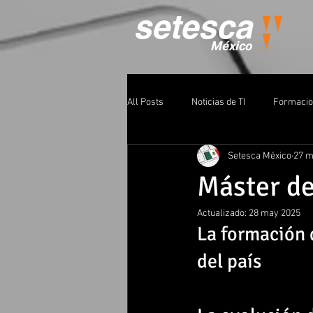
México
All Posts
Noticias de TI
Formacio
Setesca México
27 m
Máster de
Actualizado:
28 may 2025
La formación 
del país