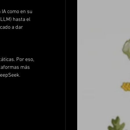
 IA como en su 
(LLM) hasta el 
cado a dar 
ticas. Por eso, 
ataformas más 
 DeepSeek.