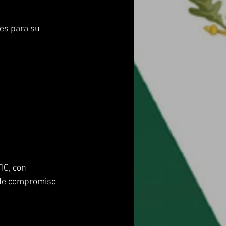
es para su 
IC, con 
 de compromiso 