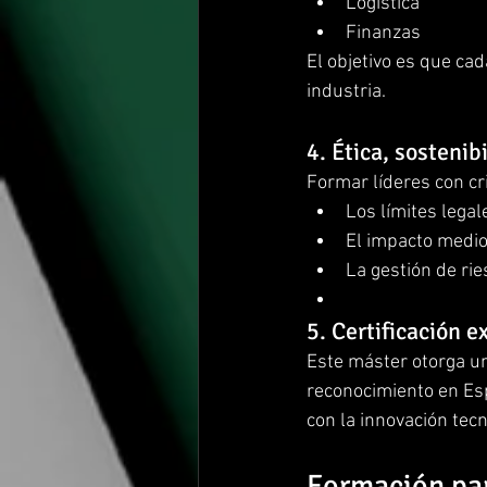
Logística
Finanzas
El objetivo es que ca
industria.
4. Ética, sostenib
Formar líderes con cri
Los límites legal
El impacto medio
La gestión de rie
5. Certificación e
Este máster otorga un
reconocimiento en Es
con la innovación tec
Formación par