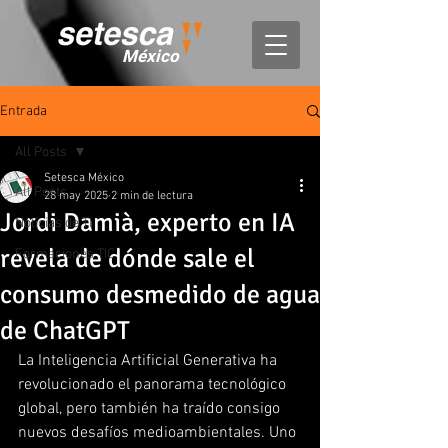
México
Entrada
All Posts
Setesca México
All Posts
28 may 2025
2 min de lectura
Jordi Damià, experto en IA
Noticias de TI
revela de dónde sale el
Formaciones TIC
consumo desmedido de agua
de ChatGPT
La Inteligencia Artificial Generativa ha 
revolucionado el panorama tecnológico 
global, pero también ha traído consigo 
nuevos desafíos medioambientales. Uno 